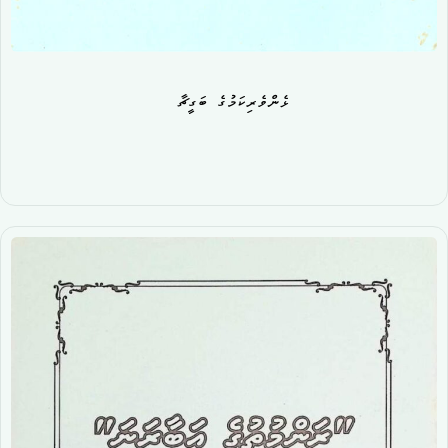
ޅެންވެރިކަމުގެ ބަގީޗާ