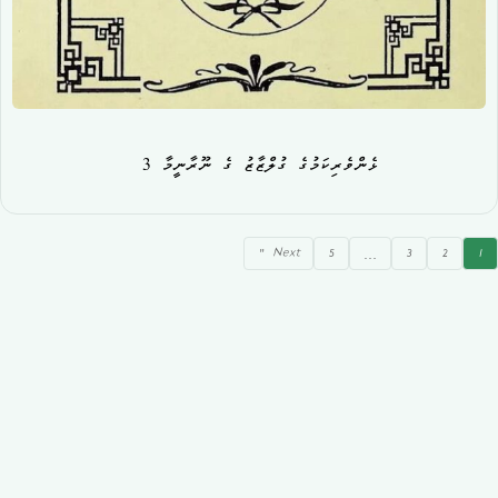
ޅެންވެރިކަމުގެ ގުލްޒާޒު ގެ ނޫރާނީމާ 3
Next »
5
…
3
2
1