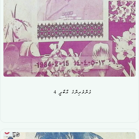
ޅެންވެރިންގެ އާބާދީ 4