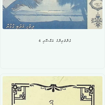
ޅެންވެރިންގެ އައްސޭރި 4