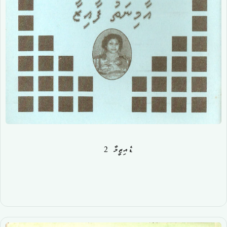
ޑެއިޒީމާ 2