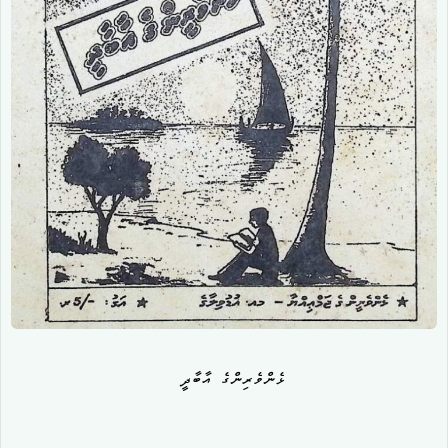
ޅެންވެރިންގެ އާބާދީ