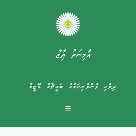
އާމިނަތު ފާއިޒާ
ދިވެހި ޅެންވެރިކަމުގެ ބަގީޗާގެ ޑޭޒީމާ