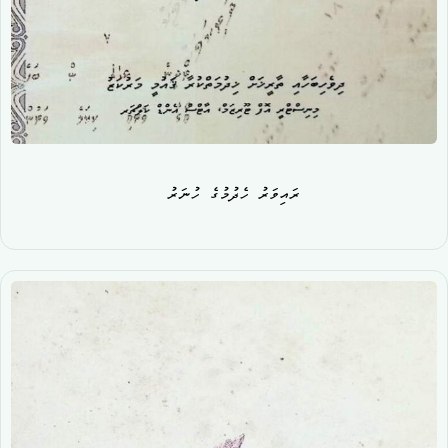
ރައިވަރު ހެދުމުގެ ހުނަރު