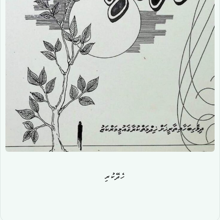
ހެދޭކުރި