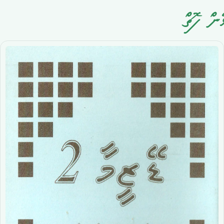
ޅެން ފޮތް