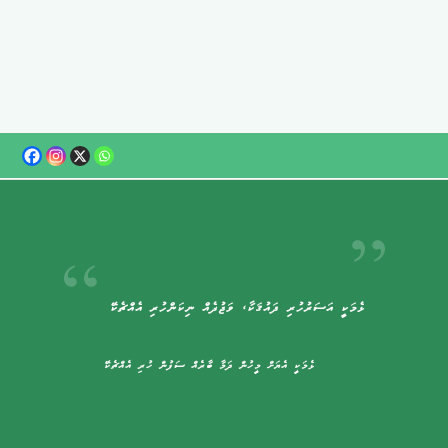
ޅެމަކީ އަސަރުހުރި ޛައުޤަކާ، ވަޖުދެއް ނިކަންހުރި އެއްޗެކޭ
ޅެމަކީ އެޔަށް މީހުން ދަމާ ބާރެއް ސަފުން ހުރި އެއްޗެކޭ