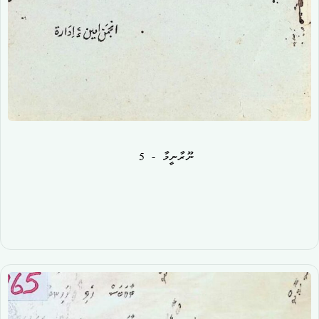
ނޫރާނީމާ - 5