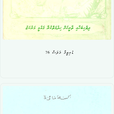
ޑެއިޒީމާ މަލަސް 76