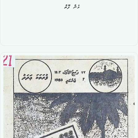
ޅެން ފޮތް