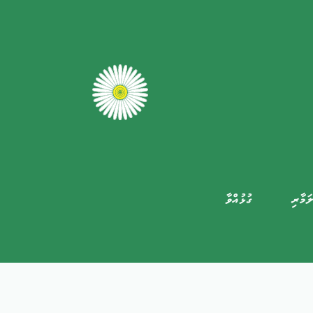
ަމާރި
ގުޅުއްވާ