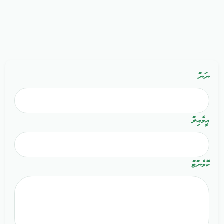
ނަން
އީމެއިލް
ކޮމެންޓް