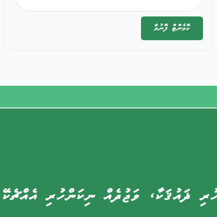
ކޮމެންޓް
ފޮނުވާ
ުރި ޛައުޤަކާ، ވަޖުދެއް ނިކަންހުރި އެއްޗެކޭ