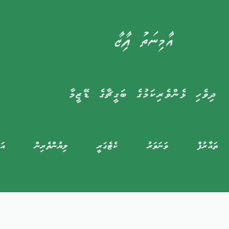
އާމިނަތު ފާއިޒާ
ދިވެހި ޅެންވެރިކަމުގެ ބަގީޗާގެ ޑޭޒީމާ
ތައާރުފް
ވަނަވަރު
ކެޓެގަރީ
ލިޔުންތެރިން
އަލ