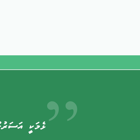
ޅެމަކީ އަސަރުހ