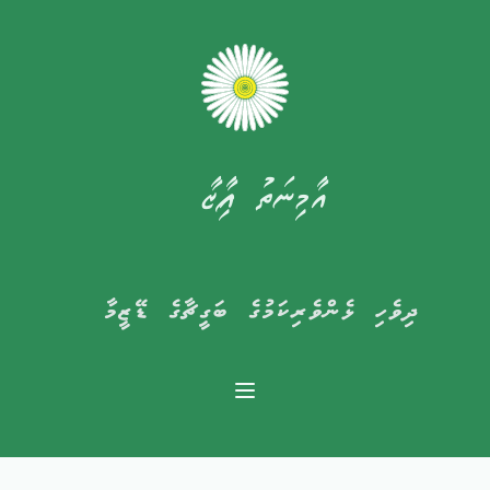
އާމިނަތު ފާއިޒާ
ދިވެހި ޅެންވެރިކަމުގެ ބަގީޗާގެ ޑޭޒީމާ