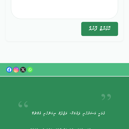
ކޮމެންޓް
ފޮނުވާ
ޅެމަކީ އަސަރުހުރި ޛައުޤަކާ، ވަޖުދެއް ނިކަންހުރި އެއްޗެކޭ