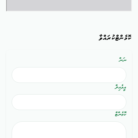
ކޮމެންޓްކުރައްވާ
ނަން
އީމެއިލް
ކޮމެންޓް