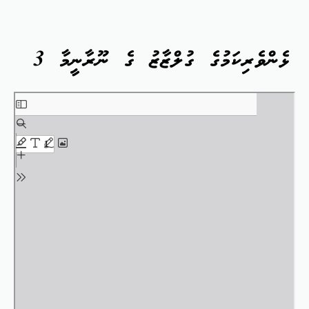
ޅެންވެރިކަމުގެ ގުލްޒާޒު ގެ ނޫރާނީމާ 3
Skip
to
PDF
content