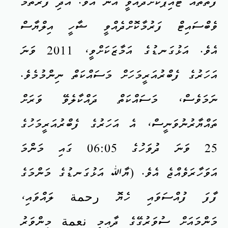
ފޮތްތައް ޓައިޕްކޮށްދެއްވީ އޭނާ އެވެ. އަދި ފުރަތަމަ
ވެބްސައިޓް ފަރުމާކޮށްދެއްވީ ޝާހީ އިލްޔާސް
އެވެ. އަޅުގަނޑުގެ އަމާޒަކަށްވީ، 2011 ވަނަ
އަހަރުގެ ފެބްރުއަރީމަހަށް މަސައްކަތް ނިންމުމެވެ.
ނަމަވެސް، މަސައްކަތް ދައްކާލެވޭ ވަރަށް
ތައްޔާރުނުވަނީސް، އެ އަހަރުގެ ފެބްރުއަރީމަހުގެ
25 ވަނަ ދުވަހުގެ 06:05 ގައި މަންމަ
އަވަހާރަވެއްޖެ އެވެ. (ޔާﷲ އަޅުގަނޑުގެ މަންމަގެ
ފާފަ ފުއްސަވައި ހެޔޮ رحمة ލައްވައި،
މަންމައަށް ސުވަރުގޭގެ ދާއިމީ نعمة މިންވަރު