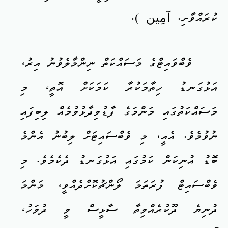
ކުރައްވާށި. آمِين ).
ވެބްވައިޓްގެ މަސައްކަތް ނިންމާލެވުނު އިރު،
އަޅުގަނޑު ހިތާމަކުރާ ކަމަކަށް އޮތީ، މި
މަސައްކަތުގައި މަންމަގެ ފާޑުވިދާޅުވުމެއް ލިބިފައި
ނުވުމެވެ. އެއީ، މި ވެބްސައިޓަށް ލިބުނު އެންމެ
ބޮޑު އުނިކަން ކަމުގައި އަޅުގަނޑު ދެކެމެވެ. މި
ވެބްސައިޓް ފުރަތަމަ ލޯންޗުކޮށްދެއްވީ، މަންމަ
ދުނިޔެ ދޫކުރެއްވިތާ ސާޅީސް ވީ ދުވަހު،