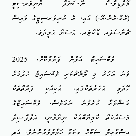
މޯލްޑިވްސް ނޭޝަނަލް ޔުނިވަރސިޓީ
(އެމް.އެން.ޔޫ.) ގައި، އެ ޔުނިވަރސިޓީގެ ވައިސް
ޗާންސެލަރ ޑޮކްޓަރ. ޙަސަން ޙަމީދެވެ.
ވެބްސައިޓް އަލުން ފަރުމާކޮށް، 2025
ވަނަ އަހަރު މި ލޯންޗުކުރި ވެބްސައިޓް ހެދުމަށް
ހޭދަވި އަހަރުތަކުގައި، އެކިއެކި ފަރާތްތަކާ
މަޝްވަރާ ކުރެވުނު ނަމަވެސް، ވެބްސައިޓްގެ
މަސައްކަތް ކާމިޔާބާއެކު ނިންމުނީ، އަލްފާޟިލް
އިސްމާޢީލް ޞަބާޙް މިކަމާ ހަވާލުވުމުންނެވެ. އަދި