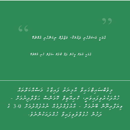
ޅެމަކީ އަސަރުހުރި ޛައުޤަކާ، ވަޖުދެއް ނިކަންހުރި އެއްޗެކޭ
ޅެމަކީ އެޔަށް މީހުން ދަމާ ބާރެއް ސަފުން ހުރި އެއްޗެކޭ
މިވެބްސައިޓްގައިވާ އާމިނަތު ފައިޒާގެ މަސްއްކަތްތައް
ހުއްދަކުރެވިފައިވަނީ، ކްރިއޭޓިވް ކޮމަންސް ޙަވާލާދިނުމަށް -
ވިޔަފާރިނޫން ބޭނުމަށް - އާއުފެއްދުމެއް ނުއުފެއްދުމަށް 3.0 ގެ
ދަށުން ހުޅުވާލެވިފައިވާ ހުއްދައަކުންނެވެ.