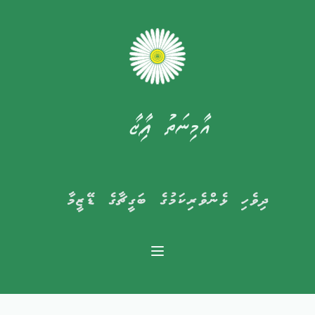
އާމިނަތު ފާއިޒާ
ދިވެހި ޅެންވެރިކަމުގެ ބަގީޗާގެ ޑޭޒީމާ