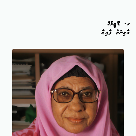
ގ. ޑޭޒީމާގެ
އާމިނަތު ފާއިޒާ