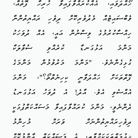
ހޯއްދަވައި، އެއްކުރައްވާފައިވާ ހުރިހާ ފޮތެއް،
ވެބްސައިޓެއް މެދުވެރިކޮށް ދިވެހި ރައްޔިތުންނާ
ހިއްސާކުރުމުގެ ވިސްނުން އައީ، އެއް ދުވަހަކު
މަންމަ އަޅުގަނޑާ ކުރެއްވި ސުވާލަކާ
ގުޅިގެންނެވެ. "މަންމަ މަރުވުމުން މަންމަގެ
ފޮތްތަކަށް ހައްދަވާނީ ކިހިނެތްތޯ؟"، މަންމަ
އެއްސެވި އެވެ. އާދެ! އެ ދުވަހު އަޅުގަނޑު
ދެންނެވީ، މަންމަ ކުރައްވާފައިވާ މަސައްކަތްޕުޅަކީ
ދިވެހިރައްޔިތުންނަށް ވަރަށް މުހިންމު
ޚިދުމަތްތަކަކަށްވާތީ، އެ މަސައްކަތް އާންމުކޮށް