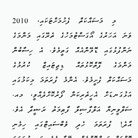
މި މަސައްކަތް ފެށުމަށްޓަކައި، 2010
ވަނަ އަހަރުގެ އޯގަސްޓުމަހުގެ ތެރޭގައި މަންމަގެ
ނަންފުޅުގައި ޑޮމޭންއެއް ގަތީމެވެ. އެ ހިސާބުން
މަންމަގެ ފޮތްކޮޅުތައް ޑިޖިޓައިޒް ކުރުމުގެ
މަސައްކަތް ފެށީމެވެ. އެންމެ ފުރަތަމަ މިކަމުގައި
އަޅުގަނޑަށް އެހީތެރިކަން ފޯރުކޮށްދެއްވީ، މއ.
ސަލްވީނިޔާ އަލްފާޟިލާ ފާޠިމަތު ރަޝީދާ އެވެ.
އާދެ! ފުރަތަމަ ހެދި ވެބްސައިޓްގައި ހިމެނި