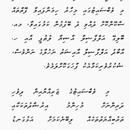
މި ވެބްސައިޓުގައި މިހާރު ހިމަނާފައިވާ ފޮތްތައް
ސްކޭންކޮށް ދެއްވި ދެ ބޭފުޅުން ކަމުގައިވާ، މއ.
ބޮލިގޭ އަލްފާޟިލާ އާޝިޔާ ލުޠުފީ އާއި ހ.
އާބާދު އަލްފާޟިލާ އާއިޝަތު ނަހުލާގެ ނަންވެސް،
ޝުކުރުވެރިކަމާއެކު ފާހަގަކޮށްލަމެވެ.
މި ވެބްސައިޓުގެ ޒަރިއްޔާއިން ދިވެހި
ދަރިންނަށް މުހިންމު އިރުޝާދުތަކަކާއި
ތަރުބިއްޔަތުތަކެއް ލިބޭނެކަމަށް އަޅުގަނޑު