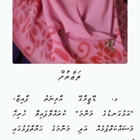
ތަޢާރުފް
ގ. ޑޭޒީމާގޭ އާމިނަތު ފާއިޒާ،
"އަޅުގަނޑުގެ މަންމަ" ކުރައްވާފައިވާ ހުރިހާ
މަސައްކަތްޕުޅެއް އަދި މަންމަގެ ޙަޔާތްޕުޅުގައި