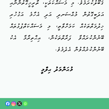
ޤަބޫލުކުރަމެވެ. މި މަސައްކަތަކީ، ތާރީޚީގޮތުންނާއި
އަދަބީގޮތުން މުއްސަނދި އަދި އެހާމެ އަގުހުރި
ޚިދުމަތްތަކެއް ކަމަށްވާތީ، މި މަސައްކަތްޕުޅުތައް
ބޭނުންކުރައްވާ ފަރާތްތަކުން، އިޙްތިރާމާ އެކު
ބޭނުންކުރެއްވުން އެދެމެވެ.
މުޙަންމަދު ޙިލްމީ