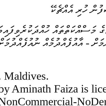
ފުން ހުރި އެއްޗެކޭ
ގެ މަސްއްކަތްތައް ހުއްދަކުރެވިފައިވ
 Maldives.
by Aminath Faiza is lic
-NonCommercial-NoDeri