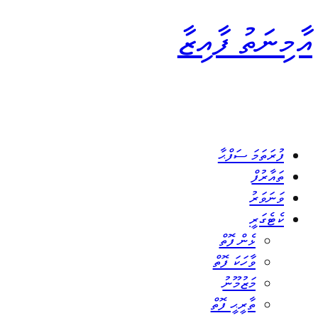
އާމިނަތު ފާއިޒާ
ފުރަތަމަ ސަފްޙާ
ތައާރުފް
ވަނަވަރު
ކެޓެގަރީ
ޅެން ފޮތް
ވާހަކަ ފޮތް
މަޒުމޫނު
ތާރީޙީ ފޮތް