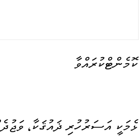
ކޮމެންޓްކުރައްވާ
ޅެމަކީ އަސަރުހުރި ޛައުޤަކާ، ވަޖުދެއ