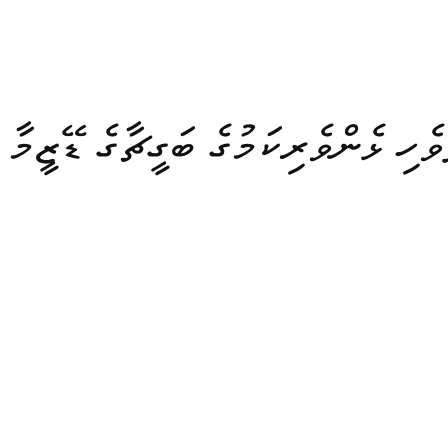
ވެހި ޅެންވެރިކަމުގެ ބަގީޗާގެ ޑޭޒީމާ