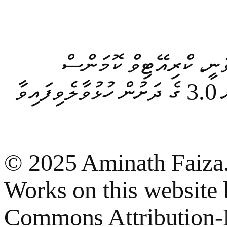
ަނީ، ކްރިއޭޓިވް ކޮމަންސް
ޙަވާލާދިނުމަށް - ވިޔަފާރިނޫން ބޭނުމަށް - އާއުފެއްދުމެއް ނުއުފެއްދުމަށް 3.0 ގެ ދަށުން ހުޅުވާލެވިފައިވާ
© 2025 Aminath Faiza.
Works on this website 
Commons Attribution