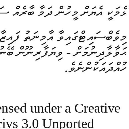
ޅެމަކީ އެޔަށް މީހުން ދަމާ ބާރެއް ސަ
މިވެބްސައިޓްގައިވާ އާމިނަތު ފައިޒާ
ހުއްދައަކުންނެވެ.
ensed under a Creative
vs 3.0 Unported