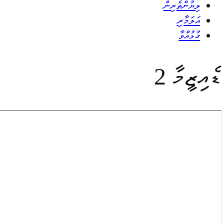
ލިޔުންތެރިން
އަލަމާރި
ގުޅުއްވާ
ޑެއިޒީމާ 2