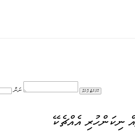
ނަން
ކޮމެންޓް ފޮނުވާ
ް ނިކަންހުރި އެއްޗެކޭ