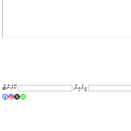
އީމެއިލް
ކޮމެންޓް