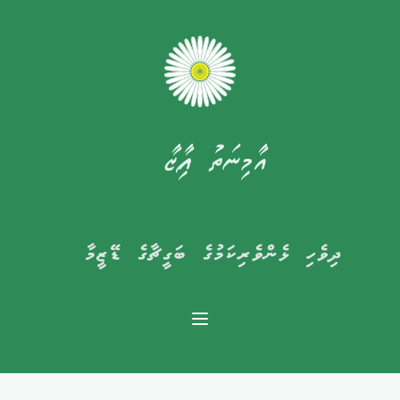
އާމިނަތު ފާއިޒާ
ދިވެހި ޅެންވެރިކަމުގެ ބަގީޗާގެ ޑޭޒީމާ