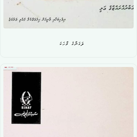
ލަގަނާގެ ވާހަކަ