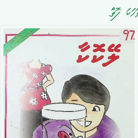
ވާހަކަ ފޮތް