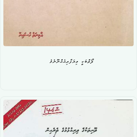
ލޯތްބަކީ ވިޔަފާރިއެއްނޫނެވެ