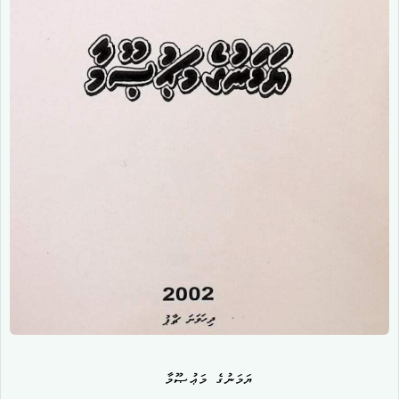
ޔަމަނުގެ މަޢުޞޫމާ