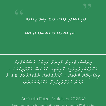
ޅެމަކީ އަސަރުހުރި ޛައުޤަކާ، ވަޖުދެއް ނިކަންހުރި އެއްޗެކޭ
ޅެމަކީ އެޔަށް މީހުން ދަމާ ބާރެއް ސަފުން ހުރި އެއްޗެކޭ
މިވެބްސައިޓްގައިވާ އާމިނަތު ފައިޒާގެ މަސްއްކަތްތައް
ހުއްދަކުރެވިފައިވަނީ، ކްރިއޭޓިވް ކޮމަންސް ޙަވާލާދިނުމަށް -
ވިޔަފާރިނޫން ބޭނުމަށް - އާއުފެއްދުމެއް ނުއުފެއްދުމަށް 3.0 ގެ
ދަށުން ހުޅުވާލެވިފައިވާ ހުއްދައަކުންނެވެ.
© 2025 Aminath Faiza. Maldives.
Works on this website by Aminath Faiza is