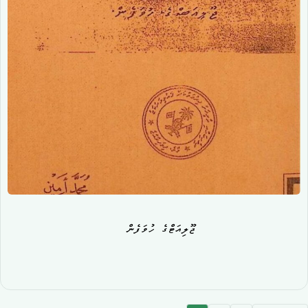
ޖޫލިއަޓްގެ ހުވަފެން