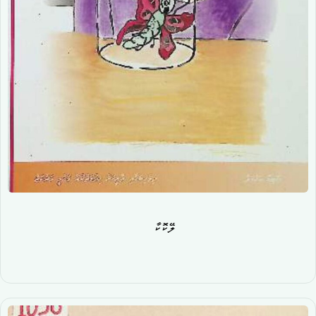
ލޭކޮކާ