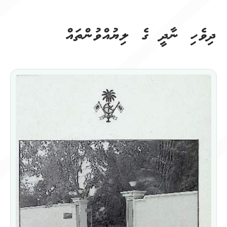
ދިވެހި ނާދީ
ގެ ލިޔުއްވުންތައް