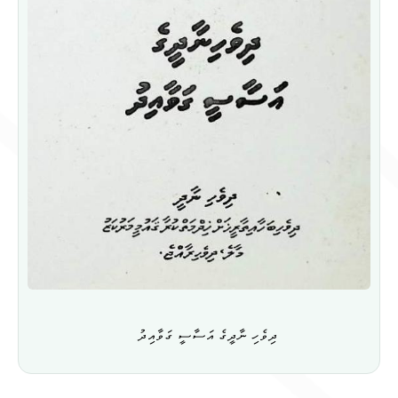
ދިވެހި ނާދީގެ އަސާސީ ގަވާއިދު