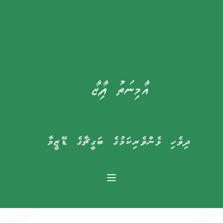
އާމިނަތު ފާއިޒާ
ދިވެހި ޅެންވެރިކަމުގެ ބަގީޗާގެ ޑޭޒީމާ