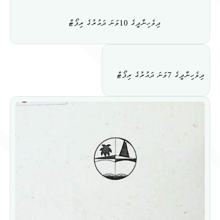
ދިވެހިނާދީގެ 10ވަނަ ދައުރުގެ ރިޕޯޓް
ދިވެހިނާދީގެ 7ވަނަ ދައުރުގެ ރިޕޯޓް