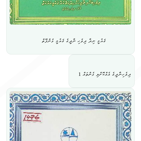
ޤައުމީ ނިދާ ދިވެހި ނާދީގެ ޤައުމީ ޅެންފޮތް
ދިވެހިނާދީގެ އެއްކޮށްލި ޅެންތައް 1