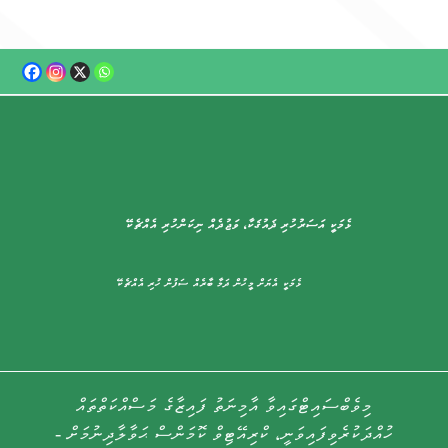
ޅެމަކީ އަސަރުހުރި ޛައުޤަކާ، ވަޖުދެއް ނިކަންހުރި އެއްޗެކޭ
ޅެމަކީ އެޔަށް މީހުން ދަމާ ބާރެއް ސަފުން ހުރި އެއްޗެކޭ
މިވެބްސައިޓްގައިވާ އާމިނަތު ފައިޒާގެ މަސްއްކަތްތައް
ހުއްދަކުރެވިފައިވަނީ، ކްރިއޭޓިވް ކޮމަންސް ޙަވާލާދިނުމަށް -