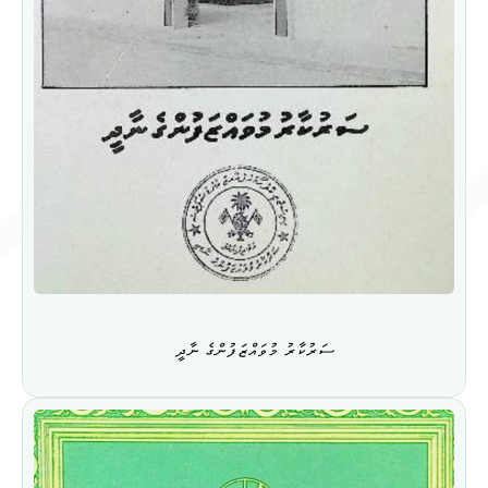
ސަރުކާރު މުވައްޒަފުންގެ ނާދީ