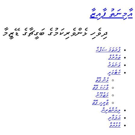
އާމިނަތު ފާއިޒާ
ދިވެހި ޅެންވެރިކަމުގެ ބަގީޗާގެ ޑޭޒީމާ
ފުރަތަމަ ސަފްޙާ
ތައާރުފް
ވަނަވަރު
ކެޓެގަރީ
ޅެން ފޮތް
ވާހަކަ ފޮތް
މަޒުމޫނު
ތާރީޙީ ފޮތް
ލިޔުންތެރިން
އަލަމާރި
ގުޅުއްވާ