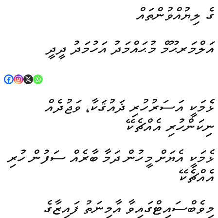
ގެ ލިޔުއްވުންތައް
އަލްމަރޙޫމް މުޙައްމަދު އަހުމަދު ދީދީ
ޅެމަކީ އަސަރުހުރި ޛައުޤަކާ، ވަޖުދެއް
ނިކަންހުރި އެއްޗެކޭ
ޅެމަކީ އެޔަށް މީހުން ދަމާ ބާރެއް ސަފުން ހުރި
އެއްޗެކޭ
މިވެބްސައިޓްގައިވާ އާމިނަތު ފައިޒާގެ