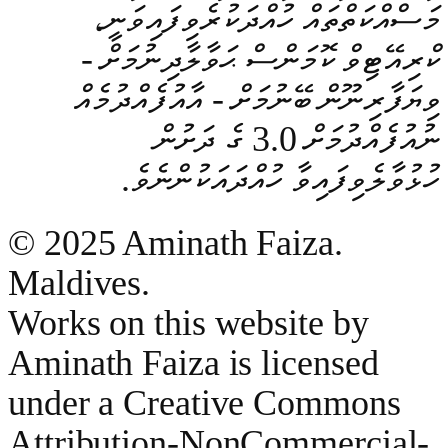
މަސްއްކަތްތައް ހުއްދަކުރެވިފައިވަނީ،
ކްރިއޭޓިވް ކޮމަންސް ޙަވާލާދިނުމަށް -
ވިޔަފާރިނޫން ބޭނުމަށް - އާއުފެއްދުމެއް
ނުއުފެއްދުމަށް 3.0 ގެ ދަށުން
ހުޅުވާލެވިފައިވާ ހުއްދައަކުންނެވެ.
© 2025 Aminath Faiza.
Maldives.
Works on this website by
Aminath Faiza is licensed
under a Creative Commons
Attribution-NonCommercial-