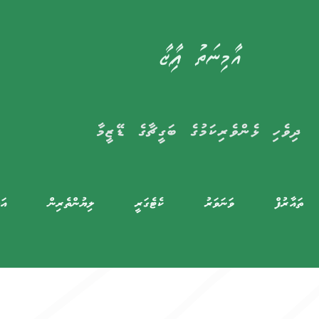
އާމިނަތު ފާއިޒާ
ދިވެހި ޅެންވެރިކަމުގެ ބަގީޗާގެ ޑޭޒީމާ
ތައާރުފް
ވަނަވަރު
ކެޓެގަރީ
ލިޔުންތެރިން
އަލ