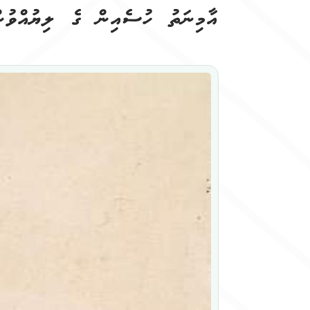
އާމިނަތު ހުސެއިން
ގެ ލިޔުއްވުން