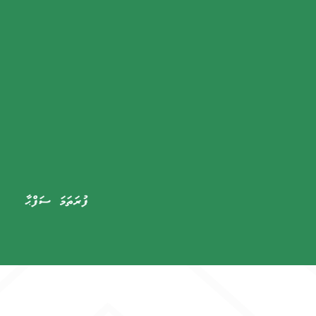
ފުރަތަމަ ސަފްޙާ