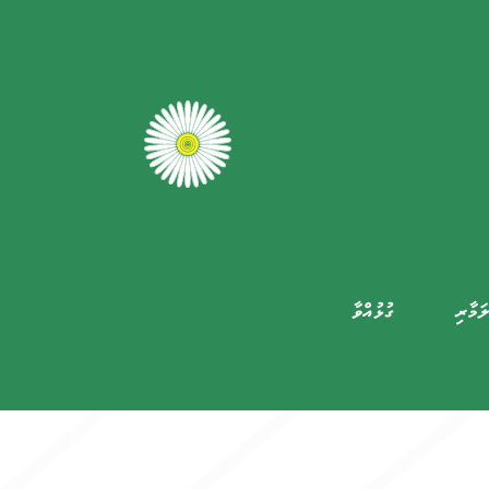
ަމާރި
ގުޅުއްވާ