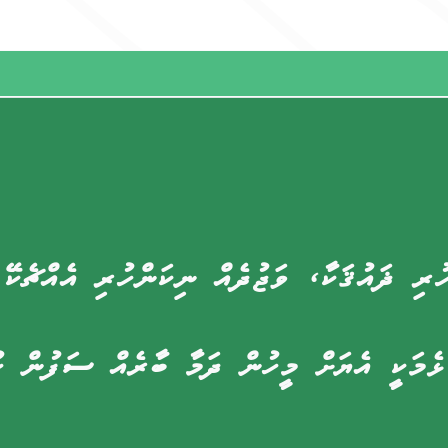
ުރި ޛައުޤަކާ، ވަޖުދެއް ނިކަންހުރި އެއްޗެކޭ
ޅެމަކީ އެޔަށް މީހުން ދަމާ ބާރެއް ސަފުން ހު