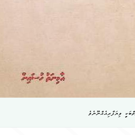
ްބަކީ ވިޔަފާރިއެއްނޫނެވެ