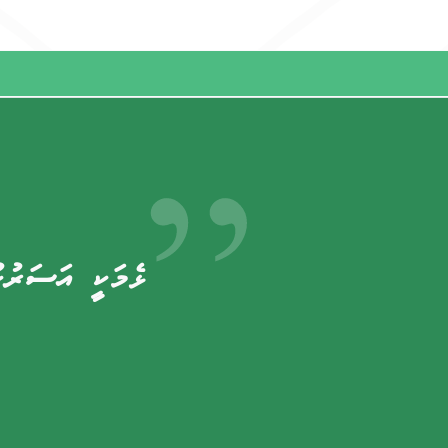
ޅެމަކީ އަސަރުހ