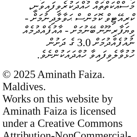
މަސްއްކަތްތައް ހުއްދަކުރެވިފައިވަނީ،
ކްރިއޭޓިވް ކޮމަންސް ޙަވާލާދިނުމަށް -
ވިޔަފާރިނޫން ބޭނުމަށް - އާއުފެއްދުމެއް
ނުއުފެއްދުމަށް 3.0 ގެ ދަށުން
ހުޅުވާލެވިފައިވާ ހުއްދައަކުންނެވެ.
© 2025 Aminath Faiza.
Maldives.
Works on this website by
Aminath Faiza is licensed
under a Creative Commons
Attribution-NonCommercial-