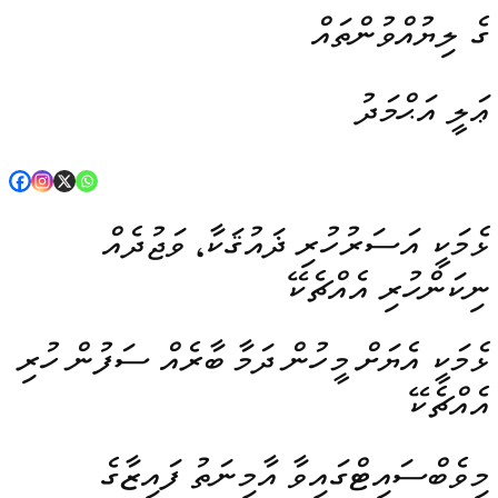
ގެ ލިޔުއްވުންތައް
ޢަލީ އަޙްމަދު
ޅެމަކީ އަސަރުހުރި ޛައުޤަކާ، ވަޖުދެއް
ނިކަންހުރި އެއްޗެކޭ
ޅެމަކީ އެޔަށް މީހުން ދަމާ ބާރެއް ސަފުން ހުރި
އެއްޗެކޭ
މިވެބްސައިޓްގައިވާ އާމިނަތު ފައިޒާގެ