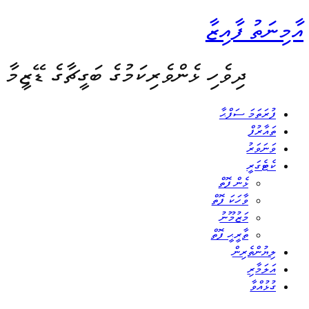
އާމިނަތު ފާއިޒާ
ދިވެހި ޅެންވެރިކަމުގެ ބަގީޗާގެ ޑޭޒީމާ
ފުރަތަމަ ސަފްޙާ
ތައާރުފް
ވަނަވަރު
ކެޓެގަރީ
ޅެން ފޮތް
ވާހަކަ ފޮތް
މަޒުމޫނު
ތާރީޙީ ފޮތް
ލިޔުންތެރިން
އަލަމާރި
ގުޅުއްވާ