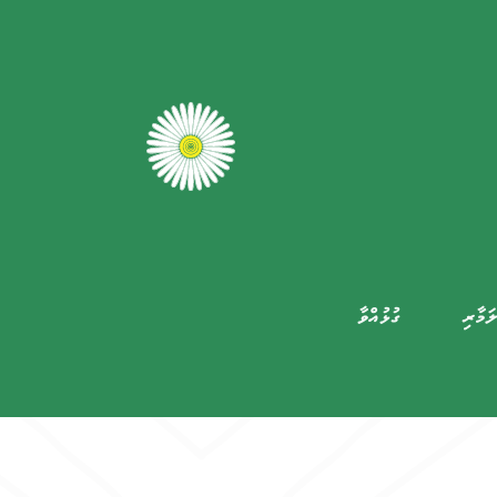
ަމާރި
ގުޅުއްވާ