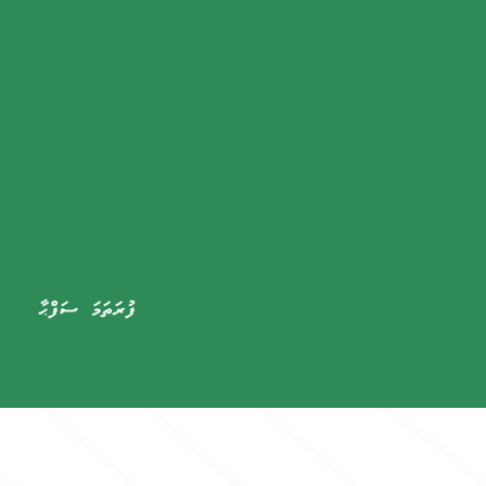
ފުރަތަމަ ސަފްޙާ