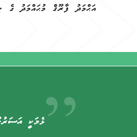
އަޙްމަދު ފާރޫޤް މުޙައްމަދު
ގެ ލި
ޅެމަކީ އަސަރުހ