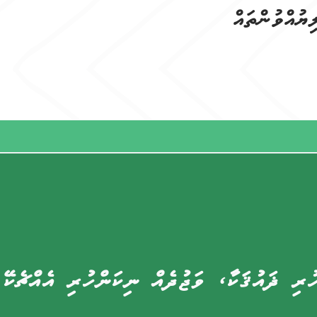
ޔުއްވުންތައް
ުރި ޛައުޤަކާ، ވަޖުދެއް ނިކަންހުރި އެއްޗެކޭ