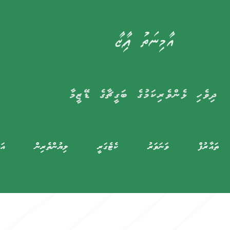
އާމިނަތު ފާއިޒާ
ދިވެހި ޅެންވެރިކަމުގެ ބަގީޗާގެ ޑޭޒީމާ
ތައާރުފް
ވަނަވަރު
ކެޓެގަރީ
ލިޔުންތެރިން
އަލ