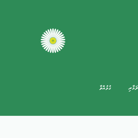
ަމާރި
ގުޅުއްވާ