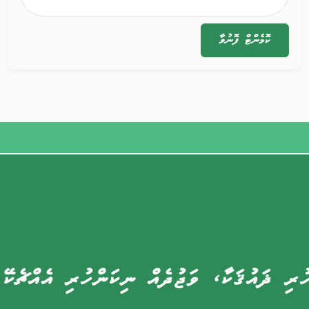
ކޮމެންޓް
ފޮނުވާ
ުރި ޛައުޤަކާ، ވަޖުދެއް ނިކަންހުރި އެއްޗެކޭ