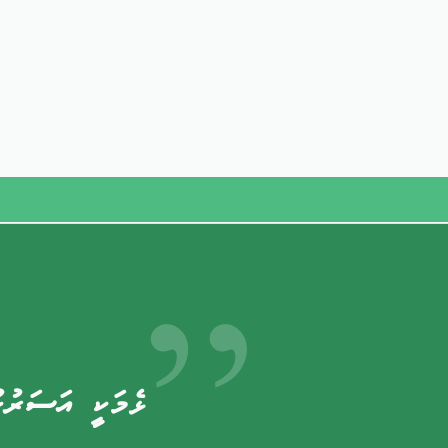
ޅެމަކީ އަސަރުހ