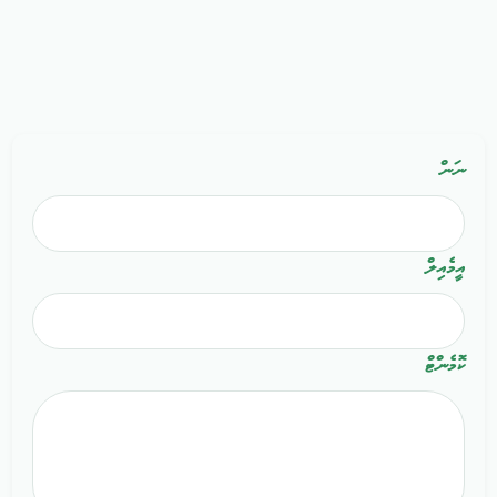
ނަން
އީމެއިލް
ކޮމެންޓް