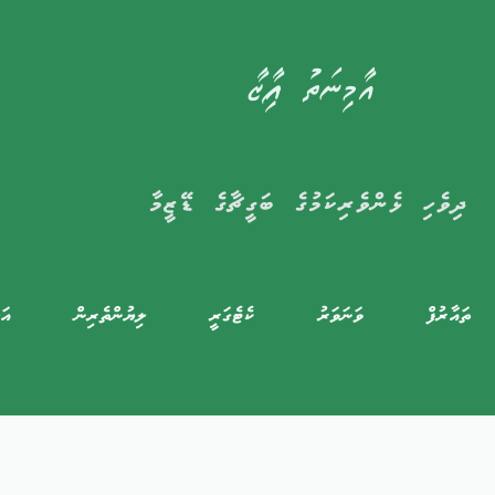
އާމިނަތު ފާއިޒާ
ދިވެހި ޅެންވެރިކަމުގެ ބަގީޗާގެ ޑޭޒީމާ
ތައާރުފް
ވަނަވަރު
ކެޓެގަރީ
ލިޔުންތެރިން
އަލ