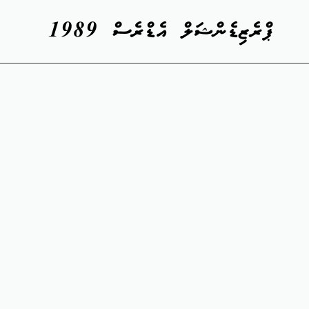
ޕްރެޒިޑެންޝަލް އެޑްރެސް 1989
Skip
to
PDF
content