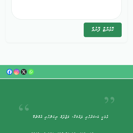
ކޮމެންޓް
ފޮނުވާ
ޅެމަކީ އަސަރުހުރި ޛައުޤަކާ، ވަޖުދެއް ނިކަންހުރި އެއްޗެކޭ