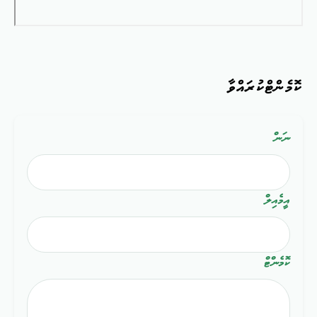
ކޮމެންޓްކުރައްވާ
ނަން
އީމެއިލް
ކޮމެންޓް