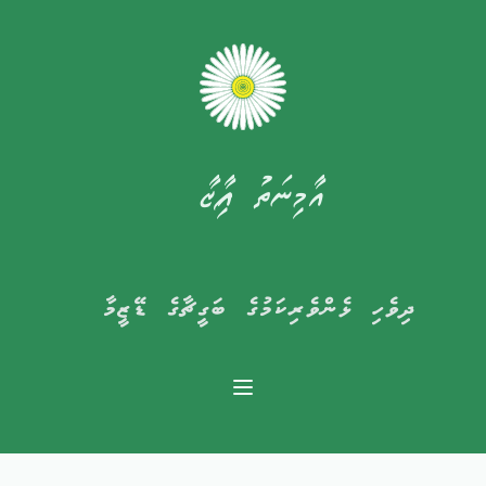
އާމިނަތު ފާއިޒާ
ދިވެހި ޅެންވެރިކަމުގެ ބަގީޗާގެ ޑޭޒީމާ