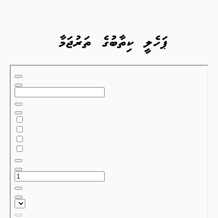
ޕަހެލީ ކިތާބުގެ ތަރުޖަމާ
Skip
to
PDF
content