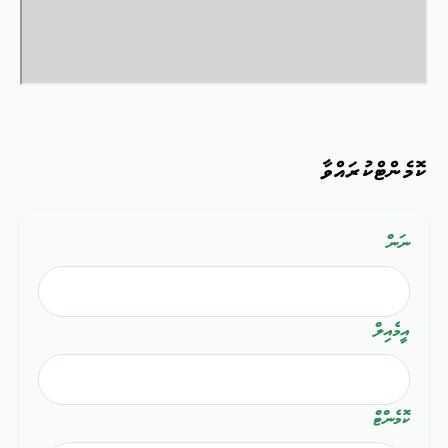
ކޮމެންޓްކުރައްވާ
ނަން
އީމެއިލް
ކޮމެންޓް