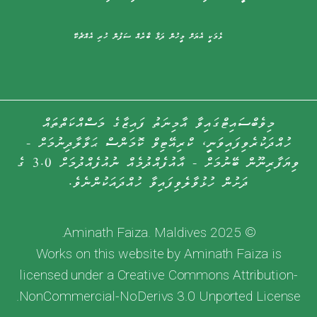
ޅެމަކީ އެޔަށް މީހުން ދަމާ ބާރެއް ސަފުން ހުރި އެއްޗެކޭ
މިވެބްސައިޓްގައިވާ އާމިނަތު ފައިޒާގެ މަސްއްކަތްތައް
ހުއްދަކުރެވިފައިވަނީ، ކްރިއޭޓިވް ކޮމަންސް ޙަވާލާދިނުމަށް -
ވިޔަފާރިނޫން ބޭނުމަށް - އާއުފެއްދުމެއް ނުއުފެއްދުމަށް 3.0 ގެ
ދަށުން ހުޅުވާލެވިފައިވާ ހުއްދައަކުންނެވެ.
© 2025 Aminath Faiza. Maldives.
Works on this website by Aminath Faiza is
licensed under a Creative Commons Attribution-
NonCommercial-NoDerivs 3.0 Unported License.