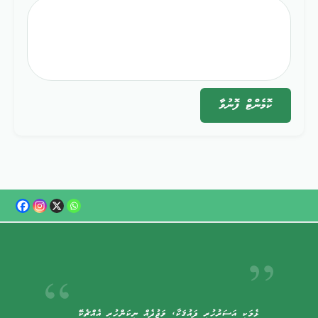
ކޮމެންޓް
ފޮނުވާ
ޅެމަކީ އަސަރުހުރި ޛައުޤަކާ، ވަޖުދެއް ނިކަންހުރި އެއްޗެކޭ