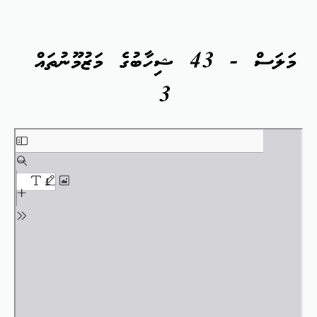
މަލަސް - 43 ޝިހާބުގެ މަޒުމޫނުތައް
3
Skip
to
PDF
content