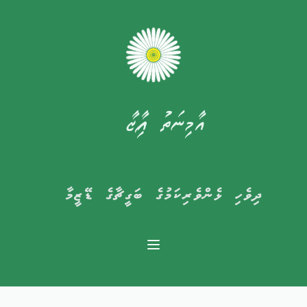
އާމިނަތު ފާއިޒާ
ދިވެހި ޅެންވެރިކަމުގެ ބަގީޗާގެ ޑޭޒީމާ