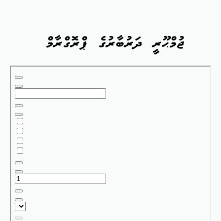
ޖުމްޙޫރީ ދަރުބާރުގެ ޕްރޮގްރާމް
Skip
to
PDF
content