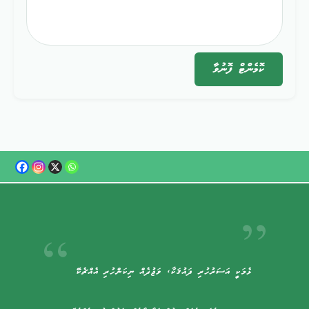
ކޮމެންޓް
ފޮނުވާ
ޅެމަކީ އަސަރުހުރި ޛައުޤަކާ، ވަޖުދެއް ނިކަންހުރި އެއްޗެކޭ