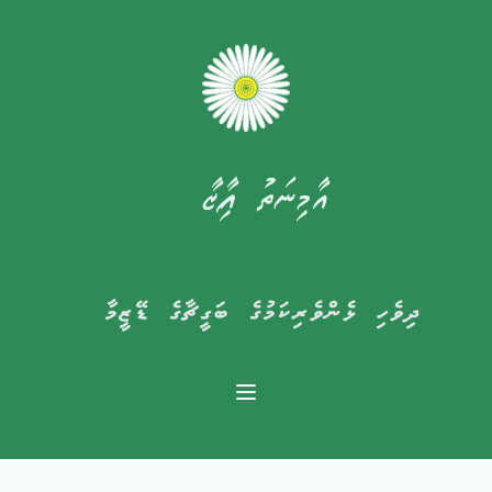
އާމިނަތު ފާއިޒާ
ދިވެހި ޅެންވެރިކަމުގެ ބަގީޗާގެ ޑޭޒީމާ