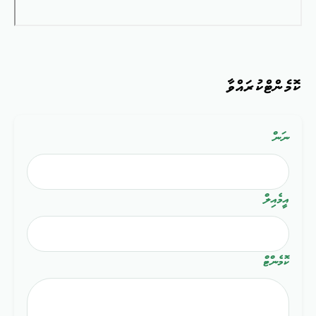
ކޮމެންޓްކުރައްވާ
ނަން
އީމެއިލް
ކޮމެންޓް