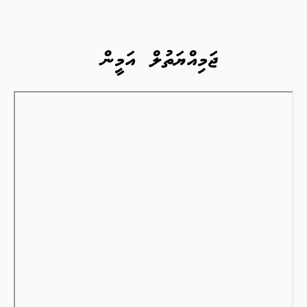
ޖަމިއްޔަތުލް އަމީން
Skip
to
PDF
content