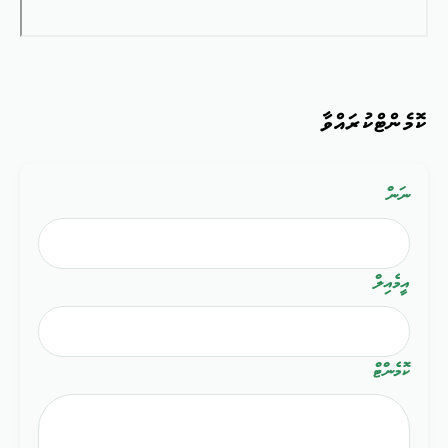
ކޮމެންޓްކުރައްވާ
ނަން
އީމެއިލް
ކޮމެންޓް