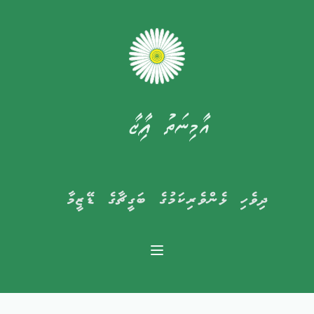
އާމިނަތު ފާއިޒާ
ދިވެހި ޅެންވެރިކަމުގެ ބަގީޗާގެ ޑޭޒީމާ