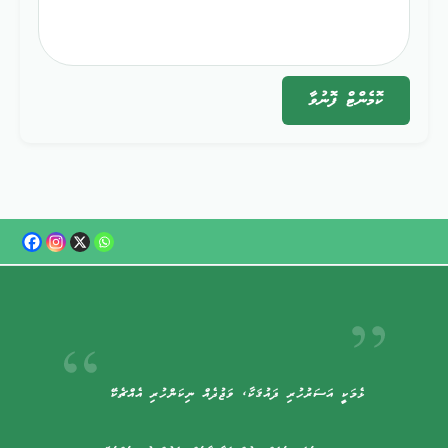
ކޮމެންޓް
ފޮނުވާ
ޅެމަކީ އަސަރުހުރި ޛައުޤަކާ، ވަޖުދެއް ނިކަންހުރި އެއްޗެކޭ