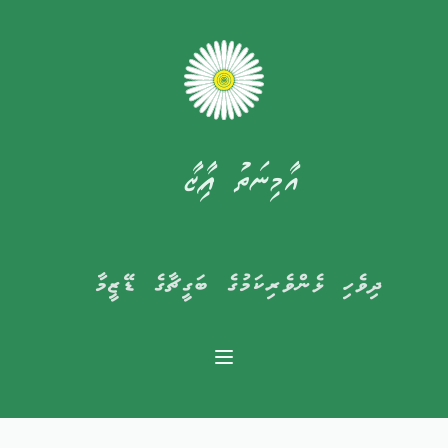
އާމިނަތު ފާއިޒާ
ދިވެހި ޅެންވެރިކަމުގެ ބަގީޗާގެ ޑޭޒީމާ