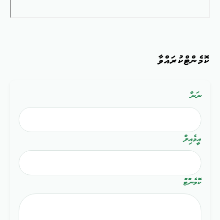
ކޮމެންޓްކުރައްވާ
ނަން
އީމެއިލް
ކޮމެންޓް