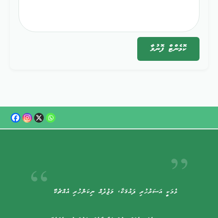
ކޮމެންޓް
ފޮނުވާ
ޅެމަކީ އަސަރުހުރި ޛައުޤަކާ، ވަޖުދެއް ނިކަންހުރި އެއްޗެކޭ