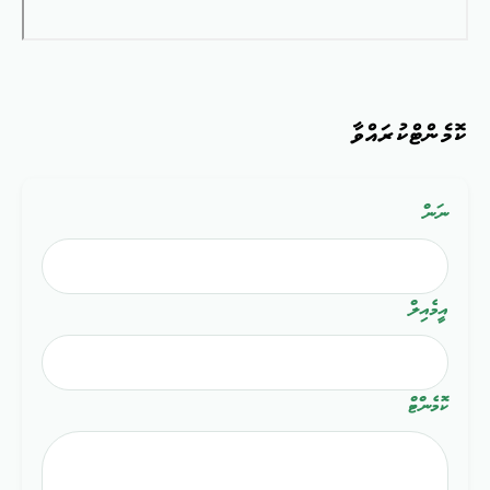
ކޮމެންޓްކުރައްވާ
ނަން
އީމެއިލް
ކޮމެންޓް