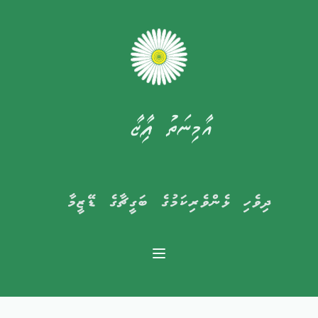
އާމިނަތު ފާއިޒާ
ދިވެހި ޅެންވެރިކަމުގެ ބަގީޗާގެ ޑޭޒީމާ