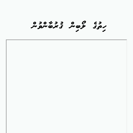
ހިތުގެ ލޯބިން ޤުރުބާންވުން
Skip
to
PDF
content