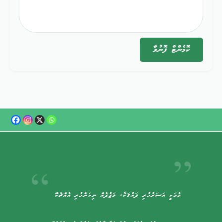
ކޮމެންޓް
ފޮނުވާ
ޅެމަކީ އަސަރުހުރި ޛައުޤަކާ، ވަޖުދެއް ނިކަންހުރި އެއްޗެކޭ