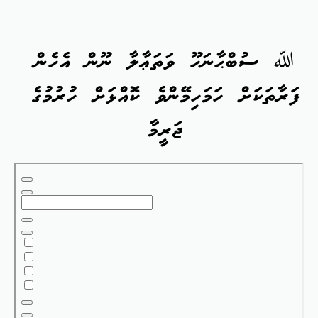
ﷲ ސުބްޙާނަހޫ ވަތަޢާލާ ނޫން އެހެން
ފަރާތަކަށް ހަމަހިމޭންވެ ކޮއްޅަށް ހުރުމުގެ
ޖަރީމާ
Skip
to
PDF
content