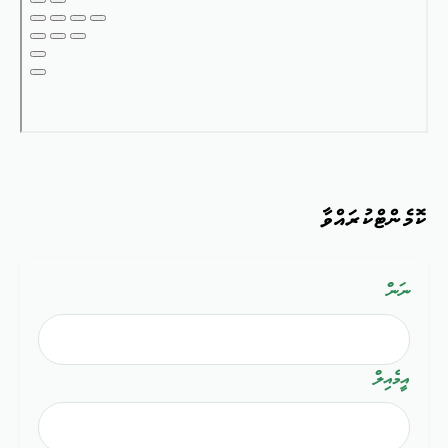
ކޮމެންޓްކުރައްވާ
ނަން
އީމެއިލް