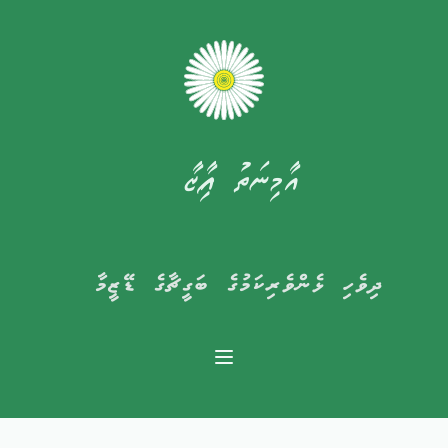
އާމިނަތު ފާއިޒާ
ދިވެހި ޅެންވެރިކަމުގެ ބަގީޗާގެ ޑޭޒީމާ