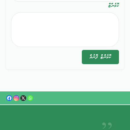
ކޮމެންޓް
ކޮމެންޓް
ފޮނުވާ