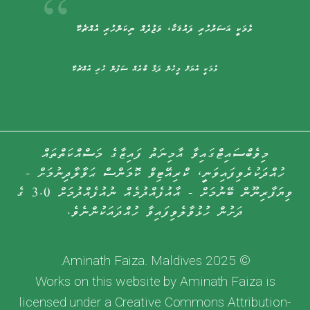
ޅެމަކީ އަސަރުހުރި ޛައުޤަކާ، ވަޖުދެއް ނިކަންހުރި އެއްޗެކޭ
ޅެމަކީ އެޔަށް މީހުން ދަމާ ބާރެއް ސަފުން ހުރި އެއްޗެކޭ
މިވެބްސައިޓްގައިވާ އާމިނަތު ފައިޒާގެ މަސްއްކަތްތައް
ހުއްދަކުރެވިފައިވަނީ، ކްރިއޭޓިވް ކޮމަންސް ޙަވާލާދިނުމަށް -
ވިޔަފާރިނޫން ބޭނުމަށް - އާއުފެއްދުމެއް ނުއުފެއްދުމަށް 3.0 ގެ
ދަށުން ހުޅުވާލެވިފައިވާ ހުއްދައަކުންނެވެ.
© 2025 Aminath Faiza. Maldives.
Works on this website by Aminath Faiza is
licensed under a Creative Commons Attribution-