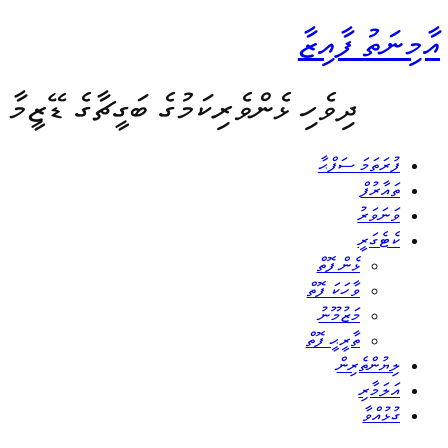
އާމިނަތު ފާއިޒާ
ދިވެހި ޅެންވެރިކަމުގެ ބަގީޗާގެ ޑޭޒީމާ
ފުރަތަމަ ސަފްޙާ
ތައާރުފް
ވަނަވަރު
ކެޓެގަރީ
ޅެން ފޮތް
ވާހަކަ ފޮތް
މަޒުމޫނު
ތާރީޙީ ފޮތް
ލިޔުންތެރިން
އަލަމާރި
ގުޅުއްވާ