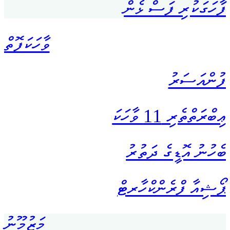
ފާހަގަކުރި ފަސް ޅެން
ވާހަކަފޮތް
ފުންއަސަރު
ޢިބްރަތްތެރި 11 ވާހަކަ
ބެހުނު އޮޑީގެ ދަތުރު
ޕޯޝިއާ ފްރެންކްހާރޓް
މަޒުމޫނު