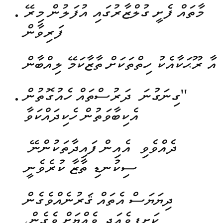
މާތައް ފެށީ ގުލްޒާރުގައި އުފަލުން މިރޭ
ފަރިވާން
އާ ރޫޙަކާއެކު ހިތްތަކަށް ތާޒާކަމޭ ލިއްބާން
"ގިނަގުނަ ދަރުސްތައް ހެއުގޮތުން
އެކިބާވަތުން ހެކިދައްކަވާ
ދެއްވެވި އެއިން ފައިދާތަކުންނޭ
ސިކުނޑި ތާޒާ ކުރެވެނީ
ދިޔަޔަސް އެތައް ޤަރުނެއްވެގެން
ކަށިފީވެއަދި ވެއްޔަށް ވެގެން،