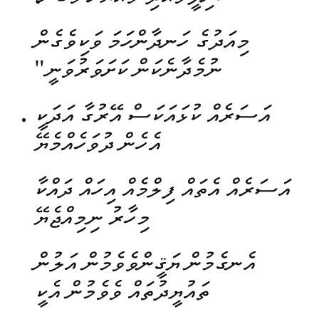
މިއަދުގެ ހަނދާންހަމަ ވަކިވެގެން
ނުމެދާނެކަން ކަށަވަރުވަނީ"
އަސަރެއް ކުޅައަކަސް އޭރުގާ އަދަކީ
އެހެން ދުވަހެއްމެޔޭ
އަސަރެއް އެތައް ފިލްމެއް އިހައް ދައްކާ
މިހާރު ނިމިއްޖެޔޭ
އެނގެމުން ޔަޤީންވެވެމުން އަލުން
ތައުޔީދުތައް ވެވެމުން އެކީ