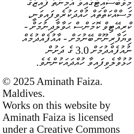
މިވެބްސައިޓްގައިވާ އާމިނަތު ފައިޒާގެ
މަސްއްކަތްތައް ހުއްދަކުރެވިފައިވަނީ،
ކްރިއޭޓިވް ކޮމަންސް ޙަވާލާދިނުމަށް -
ވިޔަފާރިނޫން ބޭނުމަށް - އާއުފެއްދުމެއް
ނުއުފެއްދުމަށް 3.0 ގެ ދަށުން
ހުޅުވާލެވިފައިވާ ހުއްދައަކުންނެވެ.
© 2025 Aminath Faiza.
Maldives.
Works on this website by
Aminath Faiza is licensed
under a Creative Commons