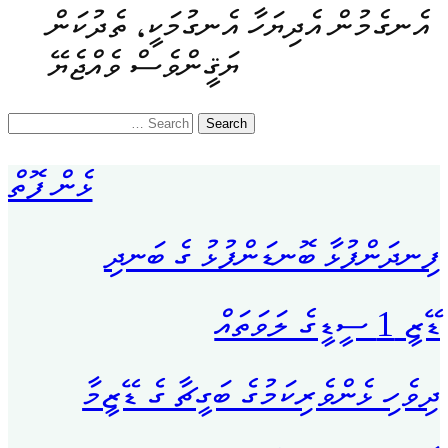
އެނގެމުން އެދިޔަހާ އެނގުމަކީ، ތެދުކަން
ޔަޤީންވެސް ވެއްޖެޔޭ
Search
for:
ޅެން ފޮތް
ފިނދަންފުޅާ ބޮނޑަންފުޅު ގެ ބަނދި
ޑޭޒީ 1 ސީޑީގެ ލަވަތައް
ދިވެހި ޅެންވެރިކަމުގެ ބަގީޗާ ގެ ޑޭޒީމާ