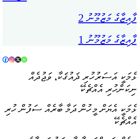
ފާއިޒާގެ މަޒުމޫނު 2
ފާއިޒާގެ މަޒުމޫނު 1
ޅެމަކީ އަސަރުހުރި ޛައުޤަކާ، ވަޖުދެއް
ނިކަންހުރި އެއްޗެކޭ
ޅެމަކީ އެޔަށް މީހުން ދަމާ ބާރެއް ސަފުން ހުރި
އެއްޗެކޭ